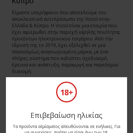
Κύπρο
Είμαστε υπερήφανοι που αποτελούμε τον
αποκλειστικό αντιπρόσωπο της Vozol στην
Ελλάδα & Κύπρο. Η Vozol είναι μια εταιρία που
έχει αφιερωθεί στην παροχή υψηλής ποιότητας
προϊόντων ηλεκτρονικού τσιγάρου. Από την
ίδρυσή της το 2019, έχει εξελιχθεί σε μια
παγκοσμίως αναγνωρισμένη μάρκα, με ένα
πλήρες σύστημα που καλύπτει σχεδιασμό,
έρευνα και ανάπτυξη, παραγωγή και παγκόσμια
διανομή.
ΝΕΕΣ ΑΦΙΞΕΙΣ
18+
Επιβεβαίωση ηλικίας
Τα προϊόντα ατμίσματος απευθύνονται σε ενήλικες. Για
να συνεχίσεις, πρέπει να είσαι άνω των 18.