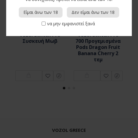
Είμαι άνω των 18
Δεν είμαι άνω των 18
Vozol
4923
Vozol
4911
να μην εμφανιστεί ξανά
Vozol Switch Pro
Vozol Switch Pro
Συσκευή Μωβ
700 Προγεμισμένα
Pods Dragon Fruit
Banana Cherry 2
τεμ
VOZOL GREECE